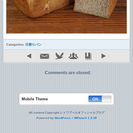
Categories:
日替りパン
Comments are closed.
Mobile Theme
All content Copyright レトワブールオフィシャルブログ
Powered by
WordPress
+
WPtouch 1.9.38