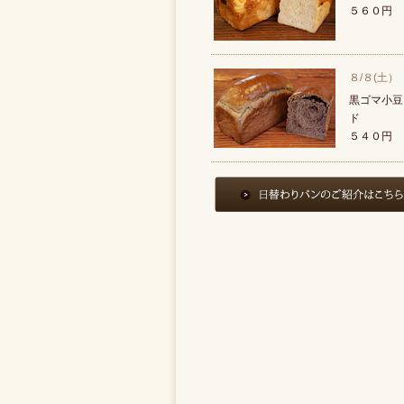
５６０円
８/８(土）
黒ゴマ小豆
ド
５４０円