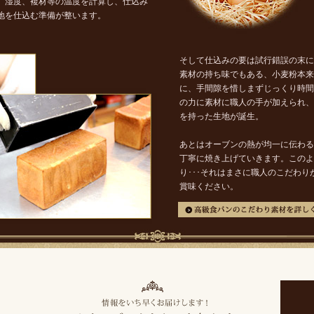
、湿度、複材等の温度を計算し、仕込み
地を仕込む準備が整います。
そして仕込みの要は試行錯誤の末に
素材の持ち味でもある、小麦粉本来
に、手間隙を惜しまずじっくり時間
の力に素材に職人の手が加えられ、
を持った生地が誕生。
あとはオーブンの熱が均一に伝わる
丁寧に焼き上げていきます。このよ
り･･･それはまさに職人のこだわ
賞味ください。