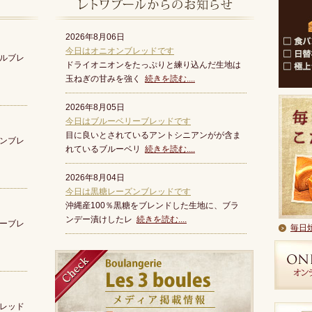
2026年8月06日
今日はオニオンブレッドです
ルブレ
ドライオニオンをたっぷりと練り込んだ生地は
玉ねぎの甘みを強く
続きを読む....
2026年8月05日
今日はブルーベリーブレッドです
目に良いとされているアントシニアンがが含ま
ンブレ
れているブルーベリ
続きを読む....
2026年8月04日
今日は黒糖レーズンブレッドです
沖縄産100％黒糖をブレンドした生地に、ブラ
ンデー漬けしたレ
続きを読む....
ーブレ
毎日
レッド