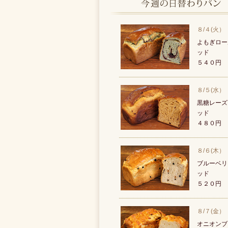
８/４(火）
よもぎロー
ッド
５４０円
８/５(水）
黒糖レーズ
ッド
４８０円
８/６(木）
ブルーベリ
ッド
５２０円
８/７(金）
オニオンブ