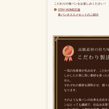
こだわりの食パンをお楽しみください！
STAY HOME応援
食パンオススメセットのご紹介
一流の生産者が生み出す、こだわ
しかしただ単に良い素材を使った
せん。
それぞれの素材を調和させ、個々
なります。
そのような食パンの出来を左右す
ンはとっても繊細で、仕込み次第