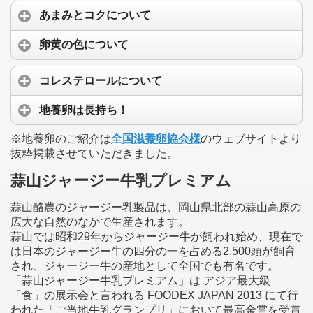
あまみとコクについて
卵黄の色について
コレステロールについて
地養卵は長持ち！
※地養卵のご紹介は
全国滋養卵協会様
のウェブサイトより
抜粋掲載させていただきました。
蒜山ジャージー牛乳プレミアム
蒜山酪農のジャージー乳製品は、岡山県北部の蒜山高原の
広大な自然のなかで生産されます。
蒜山では昭和29年からジャージー牛が飼われ始め、現在で
は日本のジャージー牛の四分の一を占める2,500頭が飼育
され、ジャージー牛の産地として全国でも有名です。
「蒜山ジャージー牛乳プレミアム」は アジア最大級
「食」の展示会と言われる FOODEX JAPAN 2013 にて行
われた「ご当地牛乳グランプリ」において最高金賞を受賞