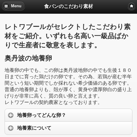
食パンのこだわり素材
Menu
レトワブールがセレクトしたこだわり素
材をご紹介。いずれも名高い一級品ばか
りで生産者に敬意を表します。
奥丹波の地養卵
地養卵の中でも、この卵は奥丹波地卵の中でも生後１８０
日までに育った鶏だけの卵です。その為、若鶏が産む半年
間という短い期間でしか採れない希少価値のある卵です。
普通の地養卵よりも、殻が厚く、黄身や濃厚卵白の盛り上
げりが非常に高く、質の良い卵と言えます。
レトワブールの契約農家となっております。
地養卵ってどんな卵？
地養素について