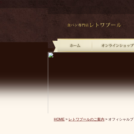
?
HOME
>
レトワブールのご案内
> オフィシャルブ