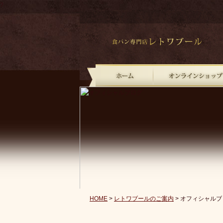
?
HOME
>
レトワブールのご案内
> オフィシャルブ