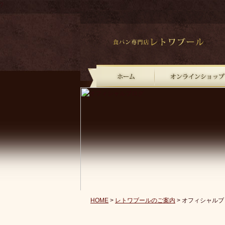
?
HOME
>
レトワブールのご案内
> オフィシャルブ