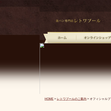
?
HOME
>
レトワブールのご案内
> オフィシャルブ