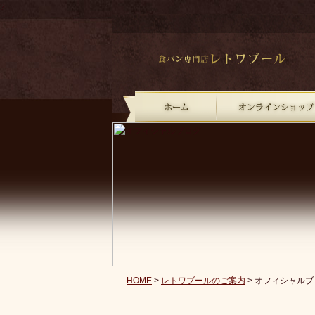
?
HOME
>
レトワブールのご案内
> オフィシャルブ