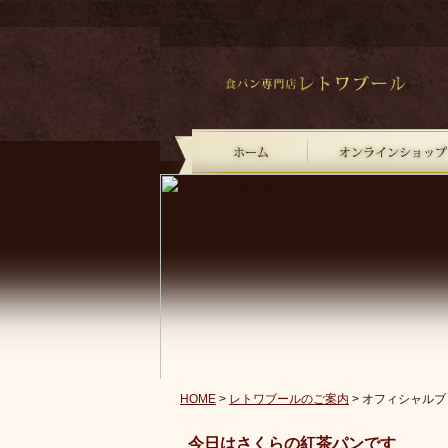
?
HOME
>
レトワブールのご案内
> オフィシャルブ
今日はさくらの紅茶パンです