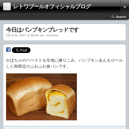
レトワブールオフィシャルブログ
Search
今日はパンプキンブレッドです
9月 27th, 2017 @ 08:00 am › ooshima
かぼちゃのペーストを生地に練りこみ、パンプキンあんをロール
した秋限定のふわふわ食パンです。