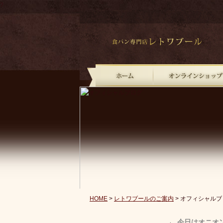
?
HOME
>
レトワブールのご案内
> オフィシャルブ
←
今日はオニオ