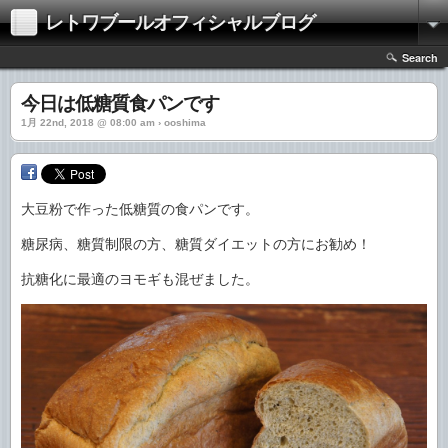
レトワブールオフィシャルブログ
Search
今日は低糖質食パンです
1月 22nd, 2018 @ 08:00 am › ooshima
大豆粉で作った低糖質の食パンです。
糖尿病、糖質制限の方、糖質ダイエットの方にお勧め！
抗糖化に最適のヨモギも混ぜました。