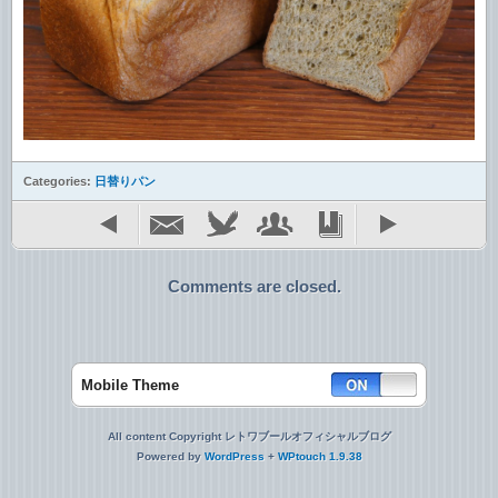
Categories:
日替りパン
Comments are closed.
Mobile Theme
All content Copyright レトワブールオフィシャルブログ
Powered by
WordPress
+
WPtouch 1.9.38