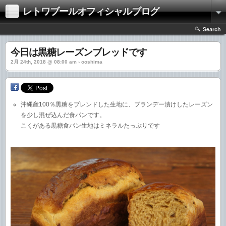
レトワブールオフィシャルブログ
Search
今日は黒糖レーズンブレッドです
2月 24th, 2018 @ 08:00 am › ooshima
沖縄産100％黒糖をブレンドした生地に、ブランデー漬けしたレーズン
を少し混ぜ込んだ食パンです。
こくがある黒糖食パン生地はミネラルたっぷりです