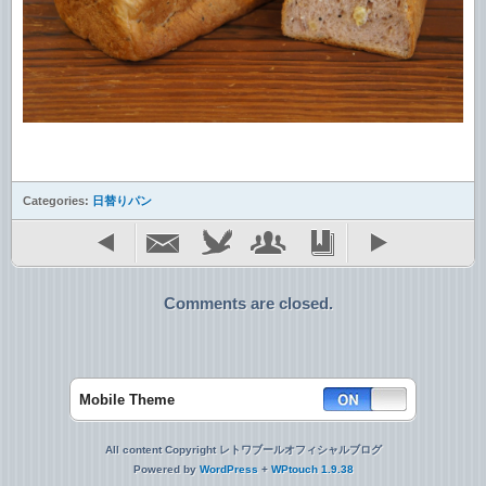
Categories:
日替りパン
Comments are closed.
Mobile Theme
All content Copyright レトワブールオフィシャルブログ
Powered by
WordPress
+
WPtouch 1.9.38