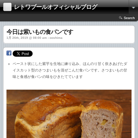
レトワブールオフィシャルブログ
Search
今日は紫いもの食パンです
1月 26th, 2019 @ 08:00 am › ooshima
ペースト状にした紫芋を生地に練り込み、ほんのり甘く炊きあげたダ
イスカット型のさつまいもを混ぜこんだ食パンです。さつまいもの甘
味と食感が食パンの味をひきたてています