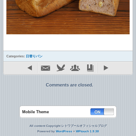
Categories:
日替りパン
Comments are closed.
Mobile Theme
All content Copyright レトワブールオフィシャルブログ
Powered by
WordPress
+
WPtouch 1.9.38