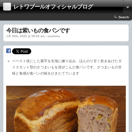
レトワブールオフィシャルブログ
Search
今日は紫いもの食パンです
1月 30th, 2020 @ 08:00 am › ooshima
ペースト状にした紫芋を生地に練り込み、ほんのり甘く炊きあげたダ
イスカット型のさつまいもを混ぜこんだ食パンです。さつまいもの甘
味と食感が食パンの味をひきたてています