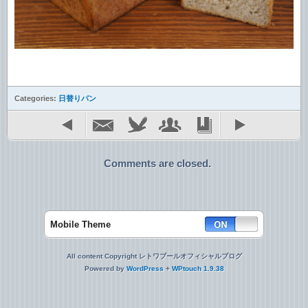
Categories:
日替りパン
Comments are closed.
Mobile Theme
All content Copyright レトワブールオフィシャルブログ
Powered by
WordPress
+
WPtouch 1.9.38