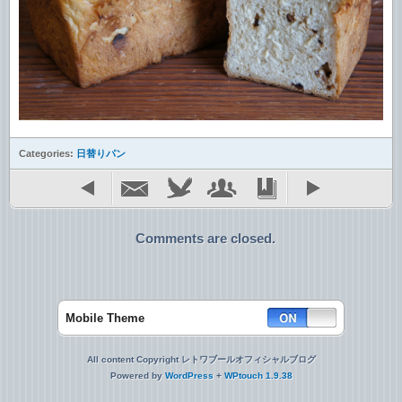
Categories:
日替りパン
Comments are closed.
Mobile Theme
All content Copyright レトワブールオフィシャルブログ
Powered by
WordPress
+
WPtouch 1.9.38