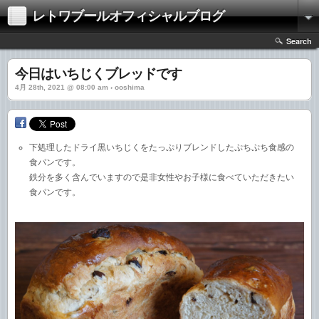
レトワブールオフィシャルブログ
Search
今日はいちじくブレッドです
4月 28th, 2021 @ 08:00 am › ooshima
下処理したドライ黒いちじくをたっぷりブレンドしたぷちぷち食感の
食パンです。
鉄分を多く含んでいますので是非女性やお子様に食べていただきたい
食パンです。