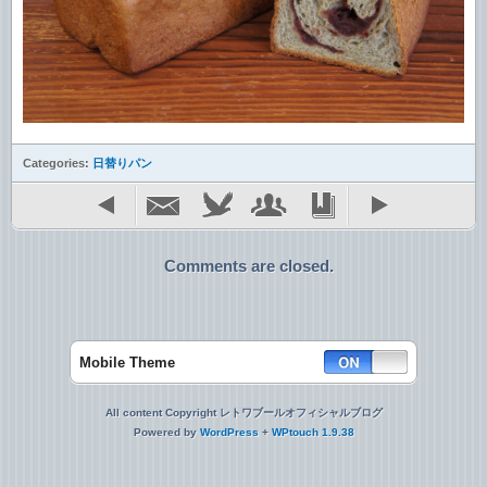
Categories:
日替りパン
Comments are closed.
Mobile Theme
All content Copyright レトワブールオフィシャルブログ
Powered by
WordPress
+
WPtouch 1.9.38