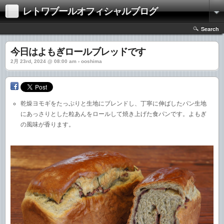
レトワブールオフィシャルブログ
Search
今日はよもぎロールブレッドです
2月 23rd, 2024 @ 08:00 am › ooshima
乾燥ヨモギをたっぷりと生地にブレンドし、丁寧に伸ばしたパン生地
にあっさりとした粒あんをロールして焼き上げた食パンです。よもぎ
の風味が香ります。