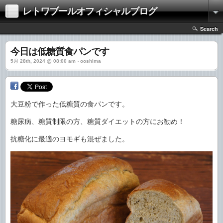
レトワブールオフィシャルブログ
Search
今日は低糖質食パンです
5月 28th, 2024 @ 08:00 am › ooshima
大豆粉で作った低糖質の食パンです。
糖尿病、糖質制限の方、糖質ダイエットの方にお勧め！
抗糖化に最適のヨモギも混ぜました。