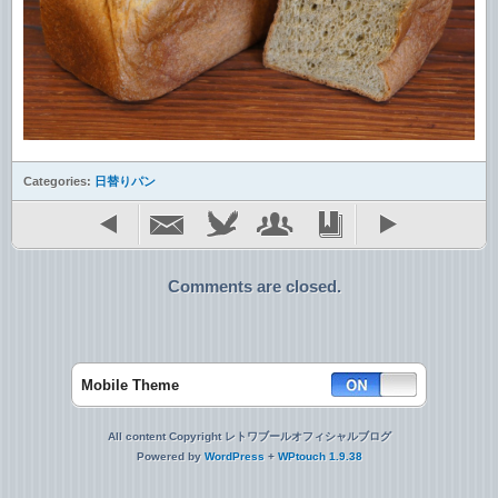
Categories:
日替りパン
Comments are closed.
Mobile Theme
All content Copyright レトワブールオフィシャルブログ
Powered by
WordPress
+
WPtouch 1.9.38