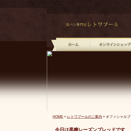
?
HOME
>
レトワブールのご案内
> オフィシャルブ
今日は黒糖レーズンブレッドです