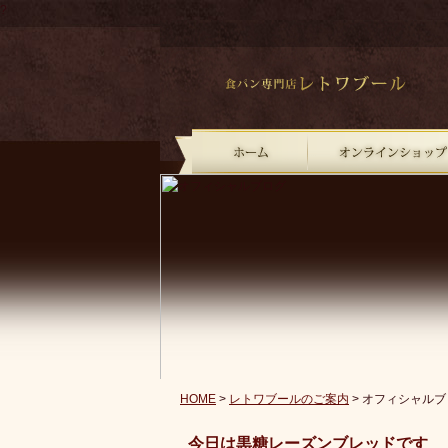
?
HOME
>
レトワブールのご案内
> オフィシャルブ
今日は黒糖レーズンブレッドです