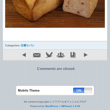
Categories:
日替りパン
Comments are closed.
Mobile Theme
All content Copyright レトワブールオフィシャルブログ
Powered by
WordPress
+
WPtouch 1.9.38