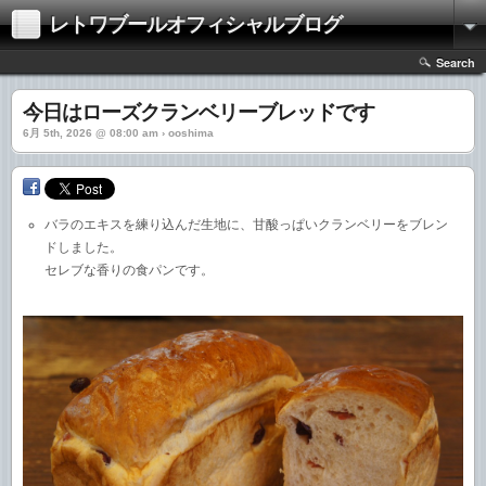
レトワブールオフィシャルブログ
Search
今日はローズクランベリーブレッドです
6月 5th, 2026 @ 08:00 am › ooshima
バラのエキスを練り込んだ生地に、甘酸っぱいクランベリーをブレン
ドしました。
セレブな香りの食パンです。