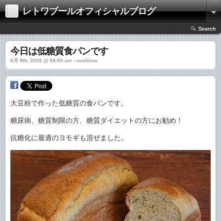
レトワブールオフィシャルブログ
Search
今日は低糖質食パンです
6月 9th, 2026 @ 08:00 am › ooshima
大豆粉で作った低糖質の食パンです。
糖尿病、糖質制限の方、糖質ダイエットの方にお勧め！
抗糖化に最適のヨモギも混ぜました。