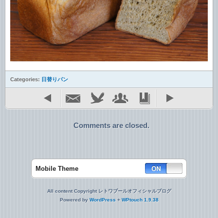
Categories:
日替りパン
Comments are closed.
Mobile Theme
All content Copyright レトワブールオフィシャルブログ
Powered by
WordPress
+
WPtouch 1.9.38