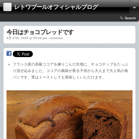
レトワブールオフィシャルブログ
Search
今日はチョコブレッドです
6月 27th, 2026 @ 09:04 pm › ooshima
フランス産の高級ココアを練りこんだ生地に、チョコチップをたっぷ
り混ぜ込みました。ココアの風味が香る子供から大人まで大人気の食
パンです。実はトーストしても美味しくいただけます。