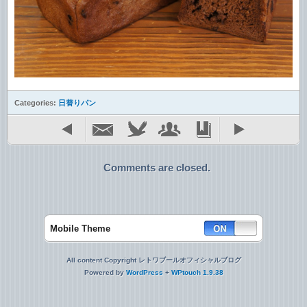
Categories:
日替りパン
Comments are closed.
Mobile Theme
All content Copyright レトワブールオフィシャルブログ
Powered by
WordPress
+
WPtouch 1.9.38