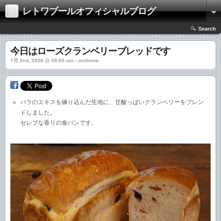
レトワブールオフィシャルブログ
Search
今日はローズクランベリーブレッドです
7月 2nd, 2026 @ 08:00 am › ooshima
バラのエキスを練り込んだ生地に、甘酸っぱいクランベリーをブレン
ドしました。
セレブな香りの食パンです。