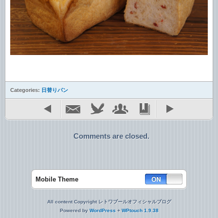
Categories:
日替りパン
Comments are closed.
Mobile Theme
All content Copyright レトワブールオフィシャルブログ
Powered by
WordPress
+
WPtouch 1.9.38