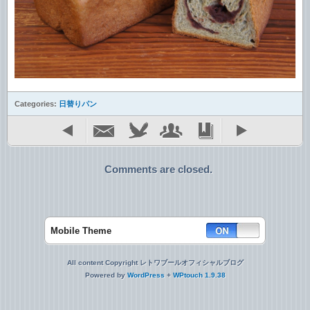
Categories:
日替りパン
Comments are closed.
Mobile Theme
All content Copyright レトワブールオフィシャルブログ
Powered by
WordPress
+
WPtouch 1.9.38