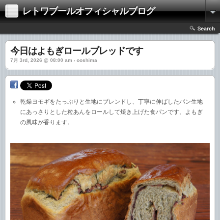
レトワブールオフィシャルブログ
Search
今日はよもぎロールブレッドです
7月 3rd, 2026 @ 08:00 am › ooshima
乾燥ヨモギをたっぷりと生地にブレンドし、丁寧に伸ばしたパン生地
にあっさりとした粒あんをロールして焼き上げた食パンです。よもぎ
の風味が香ります。