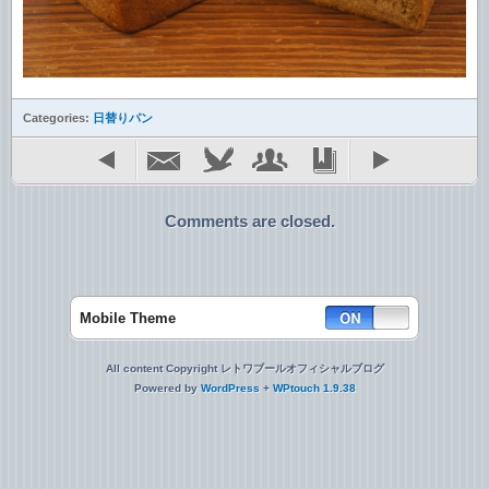
Categories:
日替りパン
Comments are closed.
Mobile Theme
All content Copyright レトワブールオフィシャルブログ
Powered by
WordPress
+
WPtouch 1.9.38