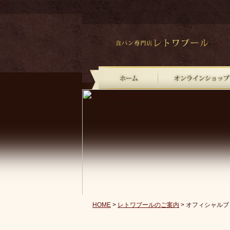
?
HOME
>
レトワブールのご案内
> オフィシャルブ