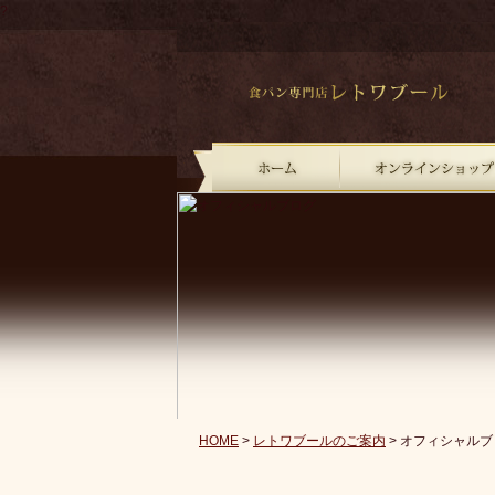
?
HOME
>
レトワブールのご案内
> オフィシャルブ