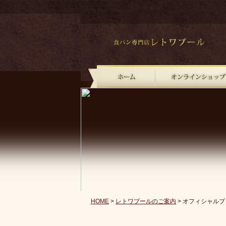
?
HOME
>
レトワブールのご案内
> オフィシャルブ